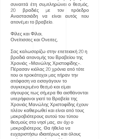
συναπτά έτη συμπληρώνει ο θεσμός,
20 βραδιές με τον πρόεδρο
Αναστασιάδη να είναι αυτός που
απονέμει το βραβείο.
Φίλες και Φίλοι,
Ονείτισσες και Ονειτες,
Σας καλωσορίζω στην επετειακή 20 η
βραδιά απονομής του Βραβείου της
Χρονιάς «Μανώλης Χριστοφίδης».
Πέρασαν κιόλας 20 χρόνια από τότε
που οι προκάτοχοι μας πήραν την
απόφαση να εισαγάγουν το
συγκεκριμένο θεσμό και είμαι
σίγουρος πως σήμερα θα αισθάνονται
υπερήφανοι γιατί τα Βραβεία της
Χρονιάς Μανώλης Χριστοφίδης έχουν
πλέον καθιερωθεί και είναι από τους
μακροβιότερους αυτού του τύπου
θεσμούς στο νησί μας, αν όχι ο
μακροβιότερος. Θα ήθελα να
ευχαριστήσω ιδιαιτέρως και όλους