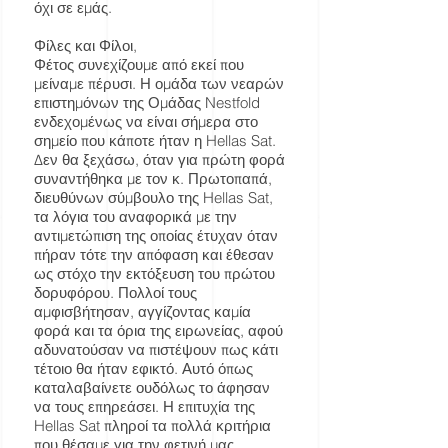
όχι σε εμάς.
Φίλες και Φίλοι,
Φέτος συνεχίζουμε από εκεί που
μείναμε πέρυσι. Η ομάδα των νεαρών
επιστημόνων της Ομάδας Nestfold
ενδεχομένως να είναι σήμερα στο
σημείο που κάποτε ήταν η Hellas Sat.
Δεν θα ξεχάσω, όταν για πρώτη φορά
συναντήθηκα με τον κ. Πρωτοπαπά,
διευθύνων σύμβουλο της Hellas Sat,
τα λόγια του αναφορικά με την
αντιμετώπιση της οποίας έτυχαν όταν
πήραν τότε την απόφαση και έθεσαν
ως στόχο την εκτόξευση του πρώτου
δορυφόρου. Πολλοί τους
αμφισβήτησαν, αγγίζοντας καμία
φορά και τα όρια της ειρωνείας, αφού
αδυνατούσαν να πιστέψουν πως κάτι
τέτοιο θα ήταν εφικτό. Αυτό όπως
καταλαβαίνετε ουδόλως το άφησαν
να τους επηρεάσει. Η επιτυχία της
Hellas Sat πληροί τα πολλά κριτήρια
που θέσαμε για την φετινή μας