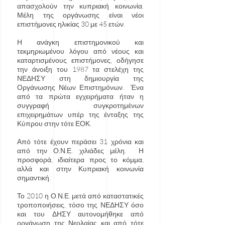
απασχολούν την κυπριακή κοινωνία.
Μέλη της οργάνωσης είναι νέοι
επιστήμονες ηλικίας 30 με 45 ετών.
Η ανάγκη επιστημονικού και
τεκμηριωμένου λόγου από νέους και
καταρτισμένους επιστήμονες, οδήγησε
την άνοιξη του 1987 τα στελέχη της
ΝΕΔΗΣΥ στη δημιουργία της
Οργάνωσης Νέων Επιστημόνων. Ένα
από τα πρώτα εγχειρήματα ήταν η
συγγραφή συγκροτημένων
επιχειρημάτων υπέρ της ένταξης της
Κύπρου στην τότε ΕΟΚ.
Από τότε έχουν περάσει 31 χρόνια και
από την Ο.Ν.Ε. χιλιάδες μέλη. Η
προσφορά, ιδιαίτερα προς το κόμμα,
αλλά και στην Κυπριακή κοινωνία
σημαντική.
Το 2010 η Ο.Ν.Ε. μετά από καταστατικές
τροποποιήσεις, τόσο της ΝΕΔΗΣΥ όσο
και του ΔΗΣΥ αυτονομήθηκε από
οργάνωση της Νεολαίας και από τότε