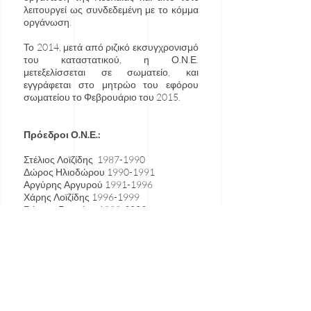
λειτουργεί ως συνδεδεμένη με το κόμμα
οργάνωση.
Το 2014, μετά από ριζικό εκσυγχρονισμό
του καταστατικού, η Ο.Ν.Ε.
μετεξελίσσεται σε σωματείο, και
εγγράφεται στο μητρώο του εφόρου
σωματείου το Φεβρουάριο του 2015.
Πρόεδροι Ο.Ν.Ε.:
Στέλιος Λοϊζίδης
1987-1990
Δώρος Ηλιοδώρου
1990-1991
Αργύρης Αργυρού
1991-1996
Χάρης Λοϊζίδης
1996-1999
Γιάννης Γιαννάκη
1999-2003
Χάρης Γεωργίαδης
2003-2007
Σόλωνας Παπαθεοχάρους
2007-2011
Ιωάννης Τροχίδης
2011-2013
Δημήτρης Δημητρίου
2013-2017
Πελεκάνος
2017-2021
Παναγιωτου 2021-2025
Διογένους 2025-