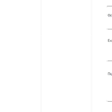
Θέ
Ει
Πε