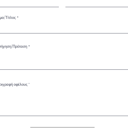
μα/Τίτλος
σήγηση/Πρόταση
ριγραφή οφέλους