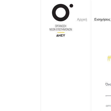
Αρχική
Εισηγήσεις
#
Όν
em