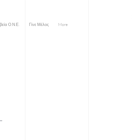
βεία Ο.Ν.Ε.
Γίνε Μέλος
More