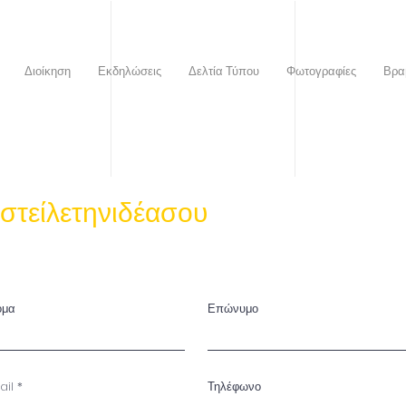
Διοίκηση
Εκδηλώσεις
Δελτία Τύπου
Φωτογραφίες
Βρα
στείλετηνιδέασου
ομα
Επώνυμο
ail
Τηλέφωνο