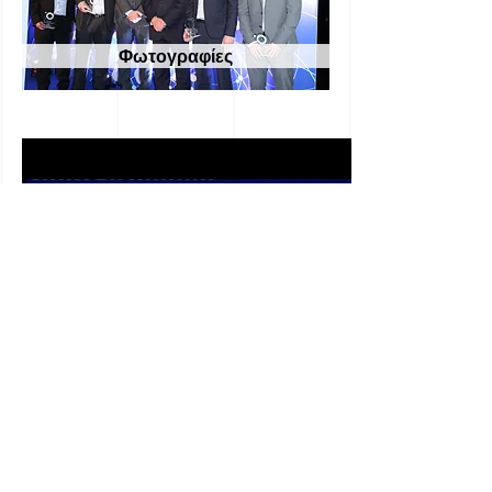
Φωτογραφίες
Το success story της Κυπριακής
Start UP που πωλήθηκε για $20
εκ.